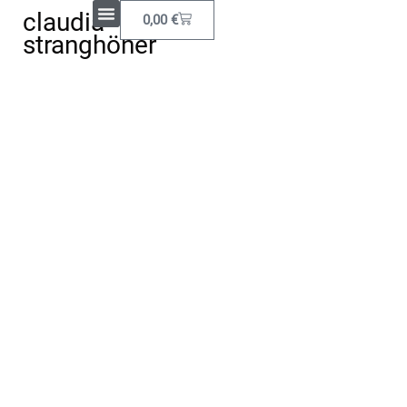
claudia
0,00
€
Kreativ Leben
Mein Konto/Login
stranghöner